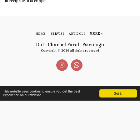
la reciprocità di coppia.
HOME
SERVIZI
ARTICOLI
MORE
Dott. Charbel Farah Psicologo
Copyright © 2026 All rights reserved
This website uses cookies to ensure you get the best
Got it!
experience on our website