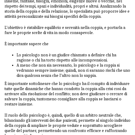
insieme, fantasie, bisogni, emozioni, esigenze nuove o vecchie, nel
rispetto dei tempi, spazi e individualità, propri e altrui. Analizzando la
storia della coppia e della relazione, lo specialista può proporre idee e
attività personalizzate sui bisogni specifici della coppia.
L’obiettivo è ristabilire equilibrio e serenità nella coppia, e portarla a
fare le proprie scelte di vita in modo consapevole.
È importante sapere che
Lo psicologo non è un giudice chiamato a definire chi ha
ragione o chi ha torto rispetto alle incomprensioni.
A meno che non sia necessario, lo psicologo e la coppia si
vedranno sempre insieme; quindi, non ci saranno rischi che uno
dica qualcosa senza che l’altro non lo sappia.
È importante sottolineare che lo psicologo ha il compito di individuare
tutte quelle dinamiche che hanno condotto la coppia alla crisi così da
arrivare alla risoluzione del conflitto; non deve giudicare o cercare di
salvare la coppia, tantomeno consigliare alla coppia se lasciarsi o
restare insieme.
Il ruolo dello psicologo è, quindi, quello di un arbitro neutrale che,
bilanciando gli interventi dei due pazienti, permette al singolo individuo
della coppia di ampliare le proprie vedute e soprattutto accogliere
quelle del partner, permettendo un confronto efficace e rafforzando