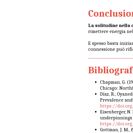
Conclusio
La solitudine nella
rimettere energia ne
E spesso basta inizia
connessione può rifi
Bibliograf
Chapman, G. (1
Chicago: Northf
Díaz, R., Oyaned
Prevalence and 
https://doi.org/
Eisenberger, N.
underpinnings o
https://doi.or
Gottman, J. M., &