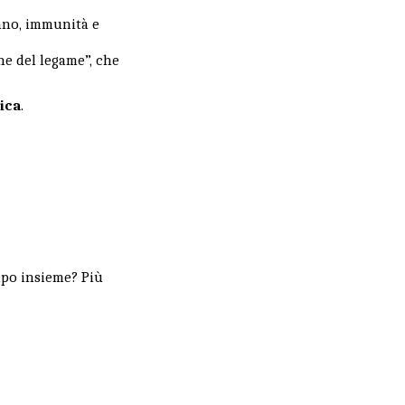
nno, immunità e
ne del legame”, che
sica
.
mpo insieme? Più