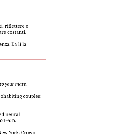
i, riflettere e
ure costanti.
nza. Da lì la
 to your mate
.
 cohabiting couples:
red neural
 421–434.
 New York: Crown.