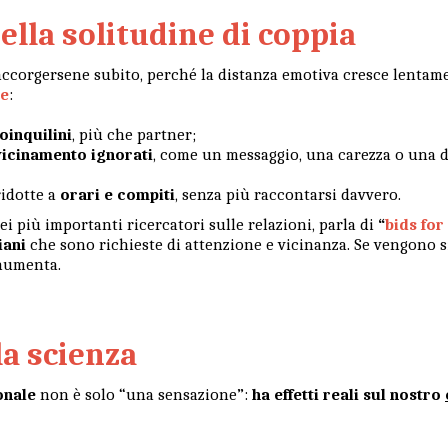
della solitudine di coppia
accorgersene subito, perché la distanza emotiva cresce lentam
me
:
oinquilini
, più che partner;
vvicinamento ignorati
, come un messaggio, una carezza o una
ridotte a
orari e compiti
, senza più raccontarsi davvero.
ei più importanti ricercatori sulle relazioni, parla di
“
bids for
iani
che sono richieste di attenzione e vicinanza. Se vengono 
 aumenta.
la scienza
onale
non è solo “una sensazione”:
ha effetti reali sul nostro