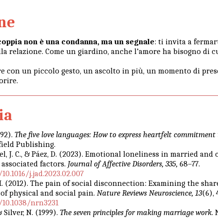
ne
 coppia non è una condanna, ma un segnale
: ti invita a fermart
lla relazione. Come un giardino, anche l’amore ha bisogno di c
re con un piccolo gesto, un ascolto in più, un momento di prese
orire.
ia
992).
The five love languages: How to express heartfelt commitment
ield Publishing.
el, J. C., & Páez, D. (2023). Emotional loneliness in married and
associated factors.
Journal of Affective Disorders, 335,
68–77.
10.1016/j.jad.2023.02.007
 I. (2012). The pain of social disconnection: Examining the sha
f physical and social pain.
Nature Reviews Neuroscience, 13
(6),
g/10.1038/nrn3231
 Silver, N. (1999).
The seven principles for making marriage work
.