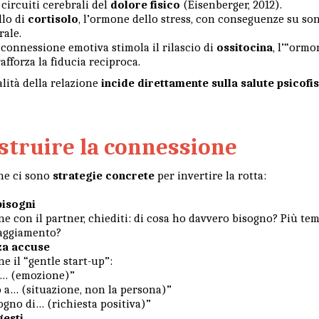
i circuiti cerebrali del
dolore fisico
(Eisenberger, 2012).
llo di
cortisolo
, l’ormone dello stress, con conseguenze su so
rale.
a connessione emotiva stimola il rilascio di
ossitocina
, l’“ormo
afforza la fiducia reciproca.
alità della relazione
incide direttamente sulla salute psicofi
struire la connessione
he ci sono
strategie concrete
per invertire la rotta:
bisogni
ne con il partner, chiediti: di cosa ho davvero bisogno? Più te
raggiamento?
za accuse
 il “gentle start-up”:
o… (emozione)”
 a… (situazione, non la persona)”
ogno di… (richiesta positiva)”
gesti