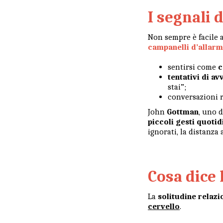
I segnali 
Non sempre è facile 
campanelli d’allar
sentirsi come
c
tentativi di a
stai”;
conversazioni 
John
Gottman
, uno d
piccoli gesti quotid
ignorati, la distanza
Cosa dice 
La
solitudine relazi
cervello
.