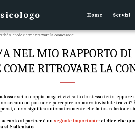
Psicologo
Home
Servizi
perché succede e come ritrovare la connessione
/A NEL MIO RAPPORTO DI 
E COME RITROVARE LA CO
osso: sei in coppia, magari vivi sotto lo stesso tetto, eppure ti
ano accanto al partner e percepire un muro invisibile tra voi?
ensi, e non significa automaticamente che la tua relazione sia
oli accanto al partner è un
segnale importante
:
ci dice che qu
 si è allentato
.