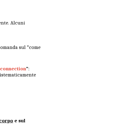
ente. Alcuni
 domanda sul “come
 connection
”
:
sistematicamente
corpo
e sul