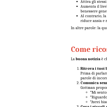
Attiva gli stess
Aumenta il live
benessere gene
Al contrario, l
riduce ansia e r
In altre parole: la qu
Come rico
La
buona notizia
è c
Ritrova i tuoi 
Prima di parlar
parole di inco
Comunica sen
Gottman propone
“Mi sent
“Riguardo
“Avrei bis
Cura i piccoli 