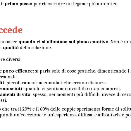
 il
primo passo
per ricostruire un legame più autentico.
ccede
pia nasce
quando ci si allontana sul piano emotivo
. Non è un
di
qualità
della relazione.
re diversi:
 poco efficace
: si parla solo di cose pratiche, dimenticando 
ersonale.
lti
: piccoli rancori accumulati che creano distanza.
conosciuti
: quando ci sentiamo invisibili o non compresi.
amenti di vita
: spesso, nei momenti più difficili, invece di cerca
ssi.
 che tra il 20% e il 60% delle coppie sperimenta forme di soli
 quindi un’eccezione: è un’esperienza diffusa, e affrontarla è po