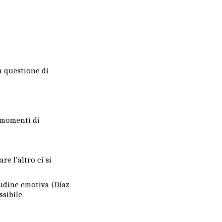
a questione di
i momenti di
re l’altro ci si
tudine emotiva (Díaz
ssibile.