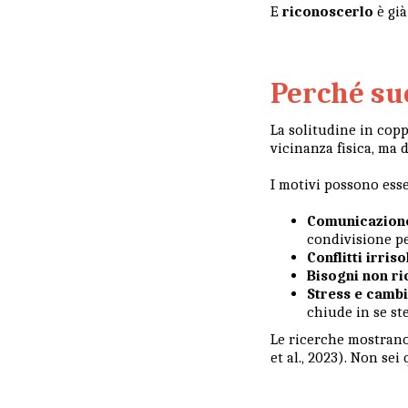
E
riconoscerlo
è già
Perché su
La solitudine in cop
vicinanza fisica, ma 
I motivi possono esse
Comunicazione
condivisione p
Conflitti irriso
Bisogni non ri
Stress e cambi
chiude in se ste
Le ricerche mostrano
et al., 2023). Non sei