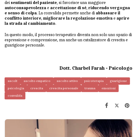
dei
sentimenti del paziente
, si favorisce una maggiore
autoconsapevolezza
e
accettazione di sé
,
riducendo vergogna
e senso di colpa
. La convalida permette anche di
abbassare il
conflitto interiore
,
migliorare la regolazione emotiva
e
aprire
la strada al cambiamento
.
In questo modo, il processo terapeutico diventa non solo uno spazio di
espressione e comprensione, ma anche un catalizzatore di crescita e
guarigione personale.
Dott. Charbel Farah - Psicologo
ascolt
ascolto empatico
ascolto attivo
psicoterapia
guarigione
psicologia
crescita
crescita personale
trauma
emozioni
convalida