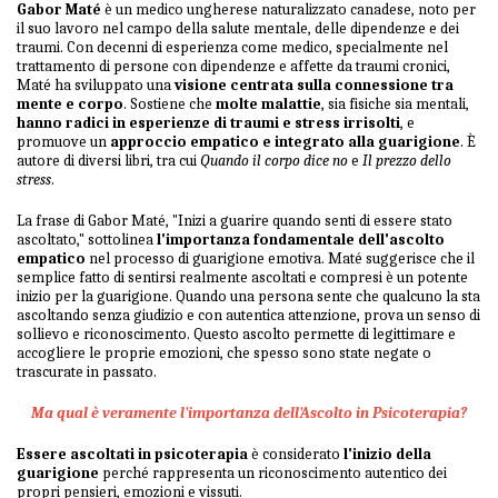
Gabor Maté
è un medico ungherese naturalizzato canadese, noto per
il suo lavoro nel campo della salute mentale, delle dipendenze e dei
traumi. Con decenni di esperienza come medico, specialmente nel
trattamento di persone con dipendenze e affette da traumi cronici,
Maté ha sviluppato una
visione centrata sulla connessione tra
mente e corpo
. Sostiene che
molte malattie
, sia fisiche sia mentali,
hanno radici in esperienze di traumi e stress irrisolti
, e
promuove un
approccio empatico e integrato alla guarigione
. È
autore di diversi libri, tra cui
Quando il corpo dice no
e
Il prezzo dello
stress
.
La frase di Gabor Maté, "Inizi a guarire quando senti di essere stato
ascoltato," sottolinea
l'importanza fondamentale dell'ascolto
empatico
nel processo di guarigione emotiva. Maté suggerisce che il
semplice fatto di sentirsi realmente ascoltati e compresi è un potente
inizio per la guarigione. Quando una persona sente che qualcuno la sta
ascoltando senza giudizio e con autentica attenzione, prova un senso di
sollievo e riconoscimento. Questo ascolto permette di legittimare e
accogliere le proprie emozioni, che spesso sono state negate o
trascurate in passato.
Ma qual è veramente l'importanza dell'Ascolto in Psicoterapia?
Essere ascoltati in psicoterapia
è considerato
l'inizio della
guarigione
perché rappresenta un riconoscimento autentico dei
propri pensieri, emozioni e vissuti.