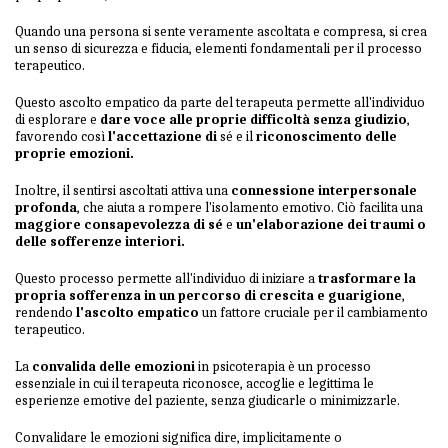
Quando una persona si sente veramente ascoltata e compresa, si crea
un senso di sicurezza e fiducia, elementi fondamentali per il processo
terapeutico.
Questo ascolto empatico da parte del terapeuta permette all'individuo
di esplorare e
dare voce alle proprie difficoltà senza giudizio
,
favorendo così
l'accettazione di
sé e il
riconoscimento delle
proprie emozioni.
Inoltre, il sentirsi ascoltati attiva una
connessione interpersonale
profonda
, che aiuta a rompere l'isolamento emotivo. Ciò facilita una
maggiore consapevolezza di sé
e
un'elaborazione dei traumi o
delle sofferenze interiori.
Questo processo permette all'individuo di iniziare a
trasformare la
propria sofferenza in un percorso di crescita e guarigione
,
rendendo
l'ascolto empatico
un fattore cruciale per il cambiamento
terapeutico.
La
convalida delle emozioni
in psicoterapia è un processo
essenziale in cui il terapeuta riconosce, accoglie e legittima le
esperienze emotive del paziente, senza giudicarle o minimizzarle.
Convalidare le emozioni significa dire, implicitamente o