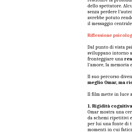
dello spettatore. Al
senza perdere l'auten
avrebbe potuto rende
il messaggio centrale
Riflessione psicolo
Dal punto di vista ps
sviluppano intorno a 
fronteggiare una
rea
l'amore, la memoria 
Il suo percorso dive
meglio Omar, ma rie
Il film mette in luce
1. Rigidità cognitiv
Omar mostra una certa
da schemi ripetitivi 
per lui una fonte di 
momenti in cui fatic