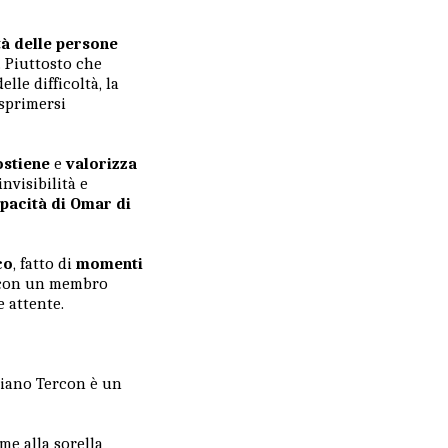
tà delle persone
. Piuttosto che
lle difficoltà, la
esprimersi
ostiene
e
valorizza
nvisibilità e
pacità di Omar di
co
, fatto di
momenti
e con un membro
e attente.
amiano Tercon è un
me alla sorella