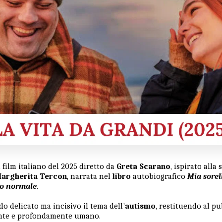
 film italiano del 2025 diretto da
Greta Scarano
, ispirato alla 
Margherita Tercon
, narrata nel
libro
autobiografico
Mia sorel
mo normale
.
do delicato ma incisivo il tema dell'
autismo
, restituendo al p
ante e profondamente umano.