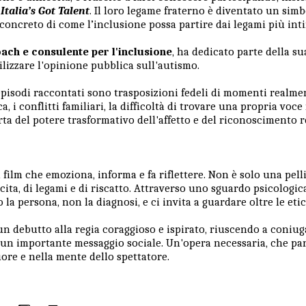
t
Italia’s Got Talent
. Il loro legame fraterno è diventato un simb
concreto di come l’inclusione possa partire dai legami più int
ach e consulente per l'inclusione
, ha dedicato parte della su
bilizzare l'opinione pubblica sull'autismo.
 episodi raccontati sono trasposizioni fedeli di momenti realmen
, i conflitti familiari, la difficoltà di trovare una propria voc
rta del potere trasformativo dell'affetto e del riconoscimento 
 film che emoziona, informa e fa riflettere. Non è solo una pell
cita, di legami e di riscatto. Attraverso uno sguardo psicolog
o la persona, non la diagnosi, e ci invita a guardare oltre le eti
un debutto alla regia coraggioso e ispirato, riuscendo a coniug
un importante messaggio sociale. Un'opera necessaria, che parl
cuore e nella mente dello spettatore.