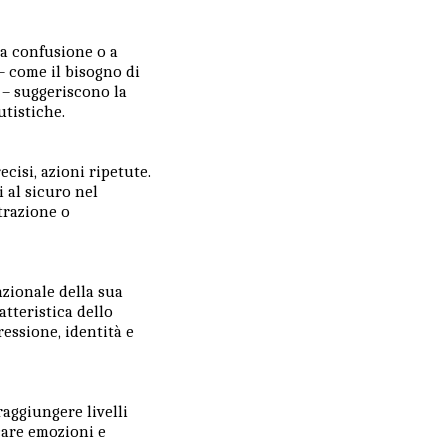
la confusione o a
– come il bisogno di
i – suggeriscono la
utistiche.
ecisi, azioni ripetute.
 al sicuro nel
trazione o
azionale della sua
atteristica dello
essione, identità e
aggiungere livelli
are emozioni e