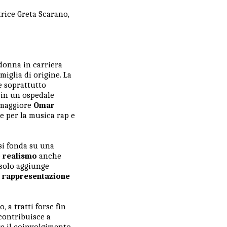
trice Greta Scarano,
donna in carriera
iglia di origine. La
e soprattutto
e in un ospedale
 maggiore
Omar
 per la musica rap e
 si fonda su una
e
realismo
anche
 solo aggiunge
a rappresentazione
 a tratti forse fin
 contribuisce a
re il coinvolgimento