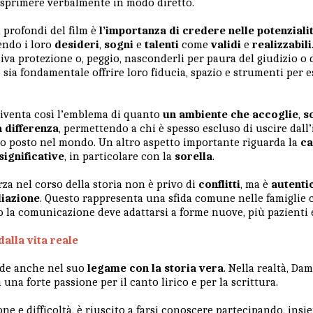
 esprimere verbalmente in modo diretto.
 profondi del film è
l’importanza di credere nelle potenziali
endo i loro
desideri
,
sogni
e
talenti
come
validi
e
realizzabili
iva protezione o, peggio, nasconderli per paura del giudizio o de
sia fondamentale offrire loro fiducia, spazio e strumenti per 
diventa così l’emblema di quanto
un ambiente che accoglie
,
s
a differenza
, permettendo a chi è spesso escluso di uscire dall’i
io posto nel mondo. Un altro aspetto importante riguarda la
ca
significative
, in particolare con la
sorella
.
orza nel corso della storia non è privo di
conflitti
, ma è
autenti
liazione
. Questo rappresenta una sfida comune nelle famigli
o la comunicazione deve adattarsi a forme nuove, più pazienti 
alla vita reale
iede anche nel suo
legame con la storia vera
. Nella realtà, D
 una forte passione per il canto lirico e per la scrittura.
ne e difficoltà, è riuscito a farsi conoscere partecipando, insie