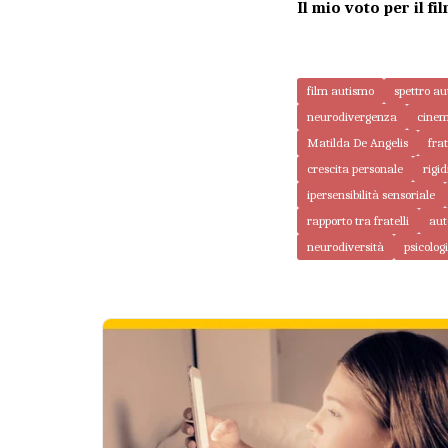
Il mio voto per il fil
film autismo
spettro au
neurodivergenza
cinem
Matilda De Angelis
fra
crescita personale
rigid
ipersensibilità sensoriale
rapporto tra fratelli
au
neurodiversità
psicolo