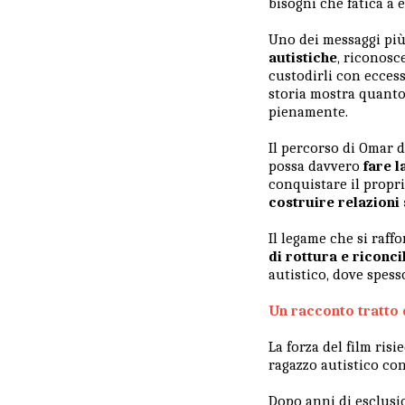
bisogni che fatica a
Uno dei messaggi più
autistiche
, riconosc
custodirli con eccess
storia mostra quanto 
pienamente.
Il percorso di Omar 
possa davvero
fare l
conquistare il propr
costruire relazioni 
Il legame che si raff
di rottura e riconci
autistico, dove spess
Un racconto tratto d
La forza del film ris
ragazzo autistico con
Dopo anni di esclusio