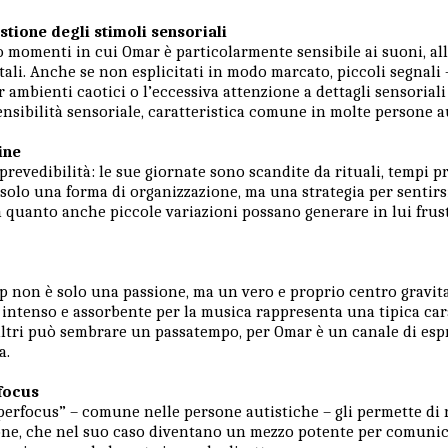
estione degli stimoli sensoriali
o momenti in cui Omar è particolarmente sensibile ai suoni, al
li. Anche se non esplicitati in modo marcato, piccoli segnali 
per ambienti caotici o l’eccessiva attenzione a dettagli sensorial
nsibilità sensoriale, caratteristica comune in molte persone a
ine
prevedibilità: le sue giornate sono scandite da rituali, tempi pr
olo una forma di organizzazione, ma una strategia per sentirsi
a quanto anche piccole variazioni possano generare in lui frus
ap non è solo una passione, ma un vero e proprio centro gravit
e intenso e assorbente per la musica rappresenta una tipica car
altri può sembrare un passatempo, per Omar è un canale di espr
a.
rfocus
perfocus” – comune nelle persone autistiche – gli permette di r
one, che nel suo caso diventano un mezzo potente per comunic