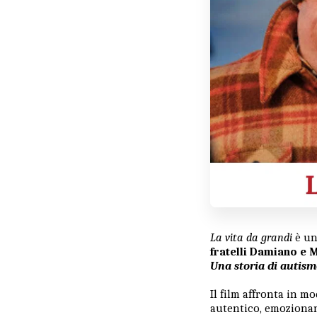
La vita da grandi
è un
fratelli
Damiano
e 
Una storia di autis
Il film affronta in mo
autentico, emozion