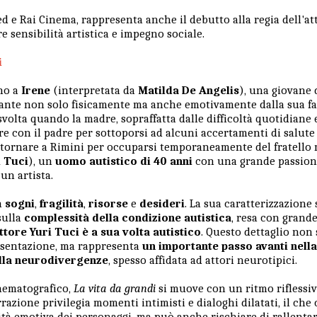
 e Rai Cinema, rappresenta anche il debutto alla regia dell'at
e sensibilità artistica e impegno sociale.
i
rno a
Irene
(interpretata da
Matilda De Angelis
), una giovane 
tante non solo fisicamente ma anche emotivamente dalla sua fam
volta quando la madre, sopraffatta dalle difficoltà quotidiane 
ire con il padre per sottoporsi ad alcuni accertamenti di salut
i tornare a Rimini per occuparsi temporaneamente del fratello
i Tuci
), un
uomo autistico di 40 anni
con una grande passione
e un artista.
n
sogni
,
fragilità
,
risorse
e
desideri
. La sua caratterizzazione
sulla
complessità della condizione autistica
, resa con grand
attore Yuri Tuci è a sua volta autistico
. Questo dettaglio non
resentazione, ma rappresenta
un importante passo avanti nell
lla neurodivergenze
, spesso affidata ad attori neurotipici.
inematografico,
La vita da grandi
si muove con un ritmo riflessivo,
razione privilegia momenti intimisti e dialoghi dilatati, il che
ità emotiva dei personaggi, ma può anche rischiare di rallenta