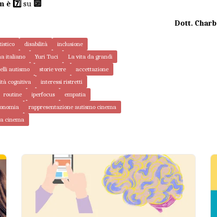
m è 7️⃣
su
🔟
Dott. Charb
tistico
disabilità
inclusione
a italiano
Yuri Tuci
La vita da grandi
telli autismo
storie vere
accettazione
ità cognitiva
interessi ristretti
routine
iperfocus
empatia
tonomia
rappresentazione autismo cinema
gia cinema