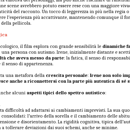
cune scene avrebbero potuto essere rese con una maggiore viva
ticità del racconto. Un tocco di leggerezza in più nella regia 
re l’esperienza più accattivante, mantenendo comunque il for
 della pellicola.
gica
icologico, il film esplora con grande sensibilità le
dinamiche fa
una persona con autismo. Irene, inizialmente distante e scettic
ltà che aveva messo da parte
: la fatica, il senso di responsab
e il senso di appartenenza.
nta una metafora della
crescita personale
:
Irene non solo i
sce anche a riconnettersi con la parte più autentica di sé s
 anche alcuni
aspetti tipici dello spettro autistico
:
a
 difficoltà ad adattarsi ai cambiamenti imprevisti. La sua quo
e consolidati: l’arrivo della sorella e il cambiamento delle abi
tensione e disorientamento. La rigidità cognitiva, tipica dell’a
a a tollerare deviazioni dai suoi schemi, anche se minime.