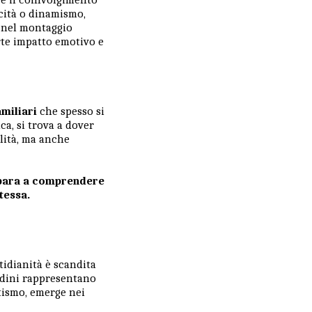
cità o dinamismo,
o nel montaggio
te impatto emotivo e
miliari
che spesso si
a, si trova a dover
ilità, ma anche
mpara a comprendere
tessa.
tidianità è scandita
tudini rappresentano
utismo, emerge nei