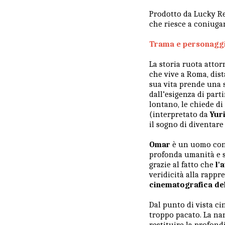
Prodotto da Lucky Red
che riesce a coniugar
Trama e personagg
La storia ruota atto
che vive a Roma, dis
sua vita prende una s
dall’esigenza di part
lontano, le chiede d
(interpretato da
Yur
il sogno di diventar
Omar
è un uomo co
profonda umanità e 
grazie al fatto che
l'
veridicità alla rapp
cinematografica de
Dal punto di vista c
troppo pacato. La nar
restituire la profond